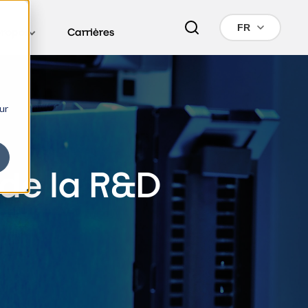
FR
propos
Carrières
ur
 de la R&D