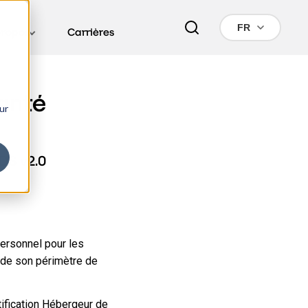
FR
propos
Carrières
anté
ur
HDS v2.0
personnel pour les
e de son périmètre de
ification Hébergeur de