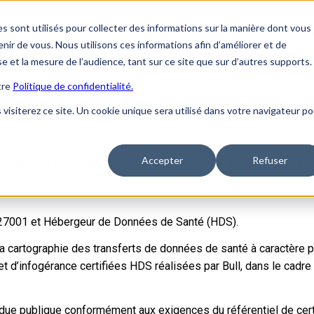
s sont utilisés pour collecter des informations sur la manière dont vous
lutions
Services
À 
Actualités & ressources
ir de vous. Nous utilisons ces informations afin d’améliorer et de
se et la mesure de l’audience, tant sur ce site que sur d’autres supports.
tre
Politique de confidentialité.
ergement des données de s
 visiterez ce site. Un cookie unique sera utilisé dans votre navigateur po
Accepter
Refuser
ransferts et des risques d’accès – Référentiel 
C 27001 et Hébergeur de Données de Santé (HDS).
la cartographie des transferts de données de santé à caractère 
t d’infogérance certifiées HDS réalisées par Bull, dans le cadr
ndue publique conformément aux exigences du référentiel de cert