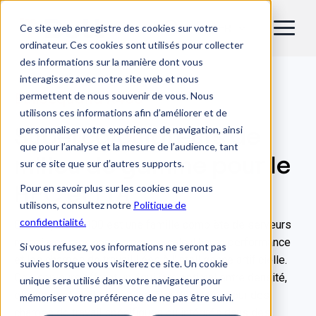
Ce site web enregistre des cookies sur votre
FR
ordinateur. Ces cookies sont utilisés pour collecter
des informations sur la manière dont vous
interagissez avec notre site web et nous
permettent de nous souvenir de vous. Nous
BullSequana X400
utilisons ces informations afin d’améliorer et de
personnaliser votre expérience de navigation, ainsi
Supercalculateurs de
que pour l’analyse et la mesure de l’audience, tant
milieu de gamme pour le
sur ce site que sur d’autres supports.
HPC et l'IA
Pour en savoir plus sur les cookies que nous
utilisons, consultez notre
Politique de
confidentialité.
BullSequana X400 est une famille complète de serveurs
montés en rack conçus pour le calcul haute performance
Si vous refusez, vos informations ne seront pas
et les charges de travail liées à l'intelligence artificielle.
suivies lorsque vous visiterez ce site. Un cookie
Ces serveurs offrent un équilibre optimal entre densité,
unique sera utilisé dans votre navigateur pour
efficacité et coût et peuvent être déployés pour des
mémoriser votre préférence de ne pas être suivi.
charges de travail spécifiques ou intégrés dans des