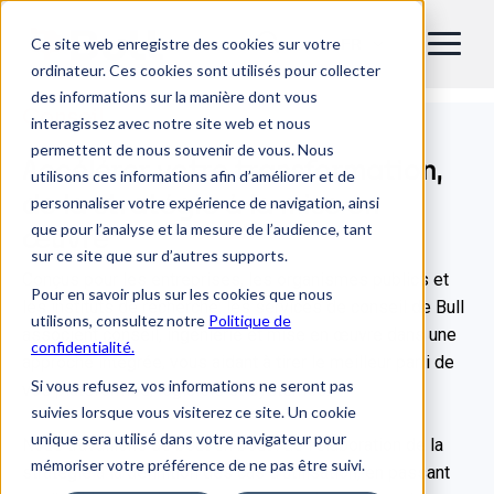
Ce site web enregistre des cookies sur votre
FR
ordinateur. Ces cookies sont utilisés pour collecter
des informations sur la manière dont vous
Conseil
interagissez avec notre site web et nous
permettent de nous souvenir de vous. Nous
Accélérer votre transformation,
utilisons ces informations afin d’améliorer et de
de la stratégie à la mise en
personnaliser votre expérience de navigation, ainsi
que pour l’analyse et la mesure de l’audience, tant
œuvre
sur ce site que sur d’autres supports.
Conçus pour les entreprises, les organismes publics et
Pour en savoir plus sur les cookies que nous
les instituts de recherche, les services de conseil de Bull
utilisons, consultez notre
Politique de
associent conseil, ingénierie et mise en œuvre dans une
confidentialité.
approche intégrée, vous aidant à tirer le meilleur parti de
Si vous refusez, vos informations ne seront pas
vos plateformes, logiciels et systèmes.
suivies lorsque vous visiterez ce site. Un cookie
unique sera utilisé dans votre navigateur pour
Nous travaillons de bout en bout : de l'élaboration de la
mémoriser votre préférence de ne pas être suivi.
stratégie à la définition des cas d'utilisation, en passant